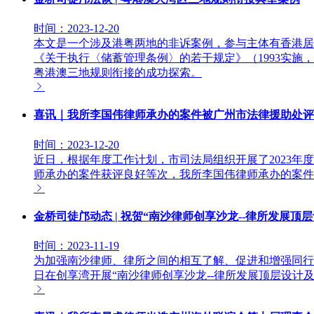
时间：2023-12-20
本文是一个涉及港粤两地的非诉案例，参与主体有香港居
《关于执行〈储蓄管理条例〉的若干规定》（1993实施
粤港澳三地规则衔接的成功探索。
喜讯｜我所李国伟律师承办的案件被广州市法律援助处评
时间：2023-12-20
近日，根据年度工作计划，市司法局组织开展了2023年
师承办的案件获评良好等次，我所李国伟律师承办的案件
金桥司徒邝动态 | 祝贺“南沙律师创享沙龙--律所发展
时间：2023-11-19
为加强南沙律师、律所之间的相互了解、促进和增强同行之
日在创享湾开展“南沙律师创享沙龙--律所发展顶层设计