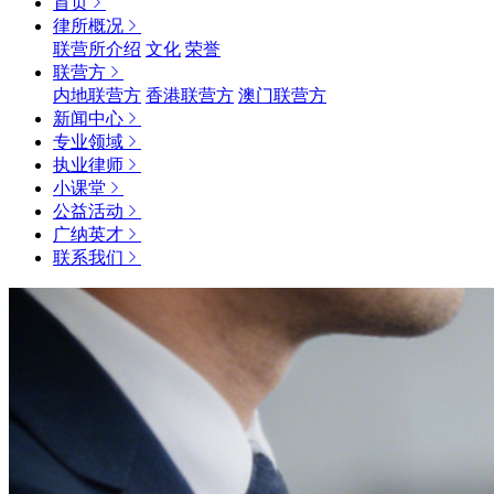
首页
律所概况
联营所介绍
文化
荣誉
联营方
内地联营方
香港联营方
澳门联营方
新闻中心
专业领域
执业律师
小课堂
公益活动
广纳英才
联系我们