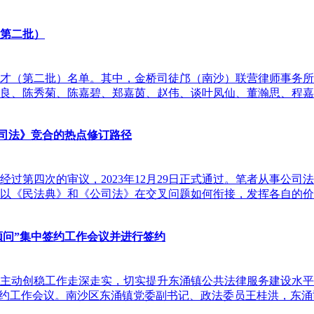
（第二批）
军人才（第二批）名单。其中，金桥司徒邝（南沙）联营律师事务所
良、陈秀菊、陈嘉碧、郑嘉茵、赵伟、谈叶凤仙、董瀚思、程嘉
公司法》竞合的热点修订路径
，经过第四次的审议，2023年12月29日正式通过。笔者从事
以《民法典》和《公司法》在交叉问题如何衔接，发挥各自的价
顾问”集中签约工作会议并进行签约
动创稳工作走深走实，切实提升东涌镇公共法律服务建设水平，打通
签约工作会议。南沙区东涌镇党委副书记、政法委员王桂洪，东涌