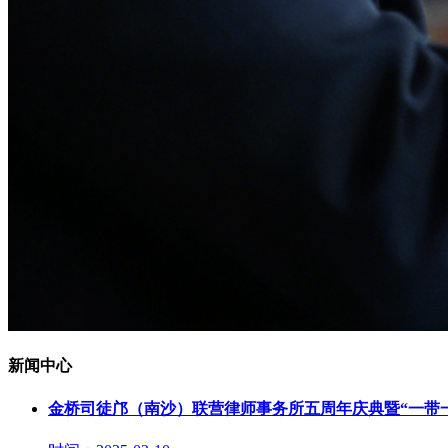
新闻中心
金桥司徒邝（南沙）联营律师事务所五周年庆典暨“一带一路