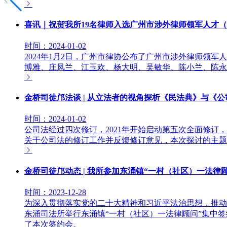
喜讯｜祝贺我所19名律师入选广州市涉外律师领军人才
时间：2024-01-02
2024年1月2日，广州市律协公布了广州市涉外律师领
博雅、庄凤兰、江玉欢、杨大明、吴敏华、陈小兰、陈永
金桥司徒邝法谈 | 从立法者的视角探析《民法典》与《
时间：2024-01-02
公司法经过四次修订，2021年开始启动第五次全面修订
关于公司法的修订工作并反馈修订意见，本次探讨的主题
金桥司徒邝动态 | 我所参加东涌镇“一村（社区）一法律
时间：2023-12-28
为深入贯彻落实党的二十大精神和习近平法治思想，推动主
东涌司法所举行东涌镇“一村（社区）一法律顾问”集中
了本次签约会。