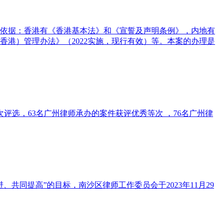
依据：香港有《香港基本法》和《宣誓及声明条例》，内地有
香港）管理办法》（2022实施，现行有效）等。本案的办理是
评选，63名广州律师承办的案件获评优秀等次 ，76名广州律
同提高”的目标，南沙区律师工作委员会于2023年11月29