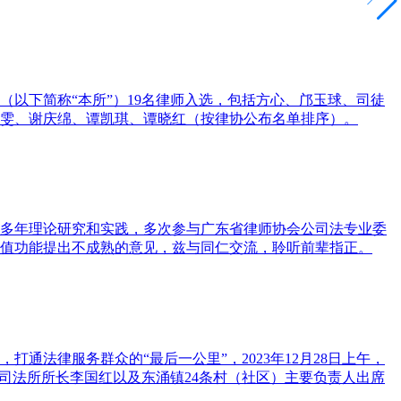
（以下简称“本所”）19名律师入选，包括方心、邝玉球、司徒
雯、谢庆绵、谭凯琪、谭晓红（按律协公布名单排序）。
公司法多年理论研究和实践，多次参与广东省律师协会公司法专业委
值功能提出不成熟的意见，兹与同仁交流，聆听前辈指正。
法律服务群众的“最后一公里”，2023年12月28日上午，
司法所所长李国红以及东涌镇24条村（社区）主要负责人出席