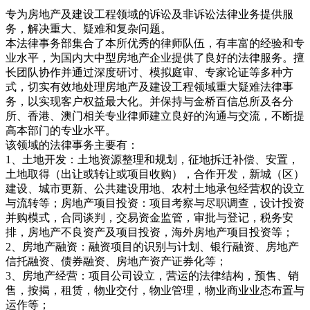
专为房地产
及
建设工程领域的诉讼及非诉讼法律业务提供服
务，解决重大、疑难和复杂问题
。
本法律
事务部集合了本所优秀的
律师
队伍，
有
丰富的
经验
和专
业
水平
，
为
国内大中型
房地产
企业提供
了
良好的法律服务
。
擅
长团队协作并通过深度研讨、模拟庭审、专家论证等多种方
式，切实有效地处理房地产及建设工程领域重大疑难法律事
务，以实现客户权益最大化。
并
保持
与金桥百信总所及各
分
所
、香港、澳门相关专业律师
建立
良好的沟通与交流
，
不断
提
高本
部门的专业
水平
。
该领域的法律事务主要有：
1、土地开发：土地资源整理和规划，征地拆迁补偿、安置，
土地取得（出让或转让或项目收购），合作开发，新城（区）
建设、城市更新、公共建设用地、农村土地承包经营权的设立
与流转等；房地产项目投资：项目考察与尽职调查，设计投资
并购模式，合同谈判，交易资金监管，审批与登记，税务安
排，房地产不良资产及项目投资，海外房地产项目投资等；
2、房地产融资：融资项目的识别与计划、银行融资、房地产
信托融资、债券融资、房地产资产证券化等；
3、房地产经营：项目公司设立，营运的法律结构，预售、销
售，按揭，租赁，物业交付，物业管理，物业商业业态布置与
运作等；