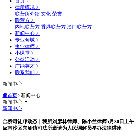
首页
律所概况
联营所介绍
文化
荣誉
联营方
内地联营方
香港联营方
澳门联营方
新闻中心
专业领域
执业律师
小课堂
公益活动
广纳英才
联系我们
新闻中心
首页
>
新闻中心
新闻中心
新闻中心
金桥司徒邝动态｜我所刘彦林律师、陈小兰律师5月30日上午
应南沙区东涌镇司法所邀请为人民调解员举办法律讲座