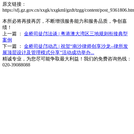
原文链接：
https://sfj.gz.gov.cn/xxgk/xxgkml/gzdt/tzgg/content/post_9361806.ht
本所必将再接再厉，不断增强服务能力和服务品质，争创嘉
绩！
上一篇 ：
金桥司徒邝法谈 | 粤港澳大湾区三地规则衔接典型
案例
下一篇 ：
金桥司徒邝动态 | 祝贺“南沙律师创享沙龙--律所发
展顶层设计及管理模式分享”活动成功举办...
精诚专业，为您尽可能争取最大利益！我们的免费咨询热线：
020-39088088