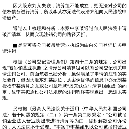
因大股东刘某失联，清算组不能成立，更无法对公司的
债权债务进行清算，所以李某亦无法代表清算组向人民法院申
请破产。
通过以上梳理和分析，本案中李某通过向人民法院申请
破产清算，从而实现注销公司的路径夭折。
▆是否可将公司被吊销营业执照为由向公司登记机关申
请注销
根据《公司登记管理条例》第四十二条的规定，公司出
现
“被吊销营业执照”之情形公司清算组可以向公司登记机关申
请注销公司。前面笔者已经分析，虽然满足了申请的注销的实
质要件，但因大股东刘某缺位，从案例提供的信息中亦无刘某
授权李某清算之意或公司章程就“股东缺位时清算组组成”的约
定，故李某拟通过公司法规定的注销程序实现退出，恐难以实
现。
另根据《最高人民法院关于适用〈中华人民共和国公司
法〉若干问题的规定（二）》第一条第二款规定：
“公司被吊
销企业法人营业执照未进行清算等为由，提起解散公司诉讼
的，人民法院不予受理。”本案中李某如果以公司被吊销营业