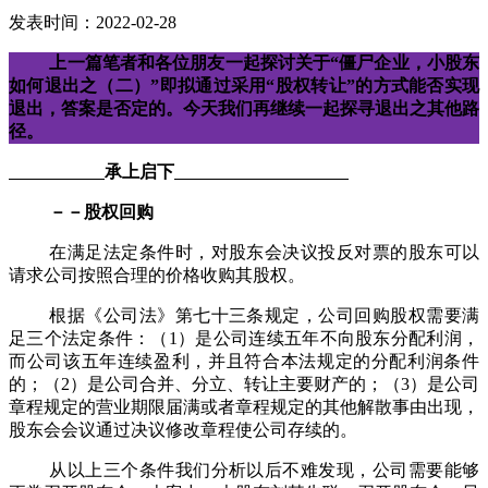
发表时间：2022-02-28
上一篇笔者和各位朋友一起
探
讨关于
“僵尸企业，小股东
如何退出之（二）”即
拟
通过
采用
“股权转让”的方式能否实现
退出，答案是否定的。今天我们再继续一起探寻退出之其他路
径。
承上启下
－－股权回购
在满足法定条件时，对股东会决议投反对票的股东可以
请求公司按照合理的价格收购其股权。
根据《公司法》第七十三条规定，公司回购股权需要满
足三个法定条件：（
1
）是公司连续五年不向股东分配利润，
而公司该五年连续盈利，并且符合本法规定的分配利润条件
的；（
2
）是公司合并、分立、转让主要财产的；（
3
）是公司
章程规定的营业期限届满或者章程规定的其他解散事由出现，
股东会会议通过决议修改章程使公司存续的。
从以上三个条件我们分析以后不难发现，公司需要能够