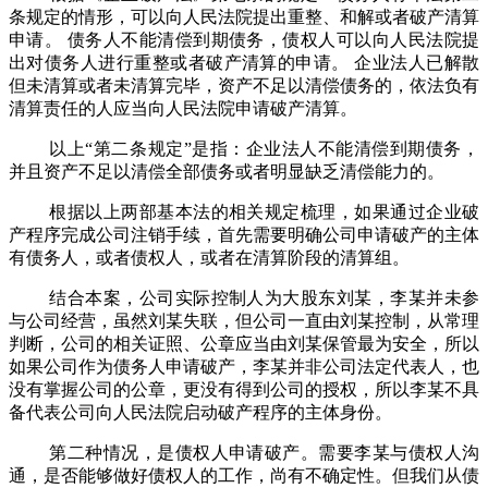
条规定的情形，可以向人民法院提出重整、和解或者破产清算
申请。
债务人不能清偿到期债务，债权人可以向人民法院提
出对债务人进行重整或者破产清算的申请。
企业法人已解散
但未清算或者未清算完毕，资产不足以清偿债务的，依法负有
清算责任的人应当向人民法院申请破产清算。
以上
“第二条规定”是指：企业法人不能清偿到期债务，
并且资产不足以清偿全部债务或者明显缺乏清偿能力的。
根据以上两部基本法的相关规定梳理，如果通过企业破
产程序完成公司注销手续，首先需要明确公司申请破产的主体
有债务人，或者债权人，或者在清算阶段的清算组。
结合本案，公司实际控制人为大股东刘某，李某并未参
与公司经营，虽然刘某失联，但公司一直由刘某控制，从常理
判断，公司的相关证照、公章应当由刘某保管最为安全，所以
如果公司作为债务人申请破产，李某并非公司法定代表人，也
没有掌握公司的公章，更没有得到公司的授权，所以李某不具
备代表公司向人民法院启动破产程序的主体身份。
第二种情况，是债权人申请破产。需要李某与债权人沟
通，是否能够做好债权人的工作，尚有不确定性。但我们从债