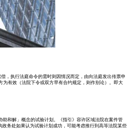
索偿，执行法庭命令的需时则因情况而定，由向法庭发出传票申
同意，方为有效（法院下令或双方早有合约规定，则作别论）。即大
「协助和解」概念的试验计划。《指引》容许区域法院在案件管
构政务处如果认为试验计划成功，可能考虑推行到高等法院某些