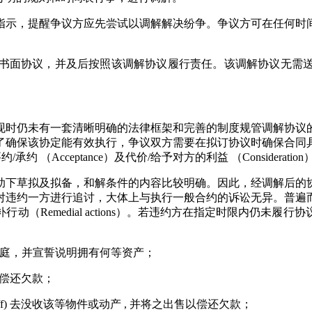
示，提醒争议方应先尝试以调解解决纷争。争议方可在任何时间
面协议，并及后按照该调解协议履行责任。该调解协议无需送
时仍未有一套清晰明确的法律框架和完善的制度规管调解协议的
了确保该协定能有效执行，争议双方需要在拟订协议时确保合同
er）、接受要约/承约 （Acceptance）及代价/给予对方的利益 （Consideratio
下草拟及拟备，和解条件的内容比较明确。因此，经调解后的协
对违约一方进行追讨，大体上与执行一般合约的诉讼无异。普遍
补行动（Remedial actions）。若违约方在指定时限内
债务人带上法庭，并宣誓说明拥有何等资产；
售以偿还欠款；
吏 (bailiff) 去没收该等物件或动产 , 并将之出售以偿还欠款；