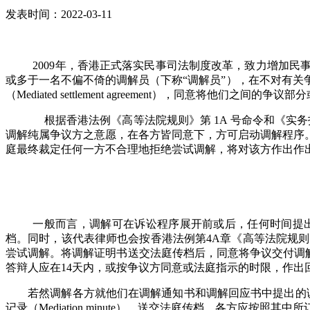
发表时间：2022-03-11
2009年，香港正式落实民事司法制度改革，致力增加
或多于一名不偏不倚的调解员（下称“调解员”），在不对有
（Mediated settlement agreement），同意将他们之间的
根据香港法例《高等法院规则》第
1A 号命令和《实
调解纯属争议方之意愿，在各方皆同意下，方可启动调解程序
庭最终裁定任何一方不合理地拒绝尝试调解，将对该方作出作
一般而言，调解可在诉讼程序展开前或后，任何时间提
档。同时，该代表律师也会按香港法例第
4A章《高等法院规则》
尝试调解。将调解证明书送交法庭传档后，同意将争议交付调解
答辩人应在14天内，或按争议方同意或法庭指示的时限，作出
若然调解各方就他们在调解通知书和调解回应书中提出的调
记录（Mediation minute），送交法庭传档。各方应按照