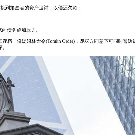
)：向债务人联接到第叁者的资产追讨，以偿还欠款；
产或清盘来向债务施加压力。
存档一份汤姆林命令
(Tomlin Order)，即双方同意下
序。