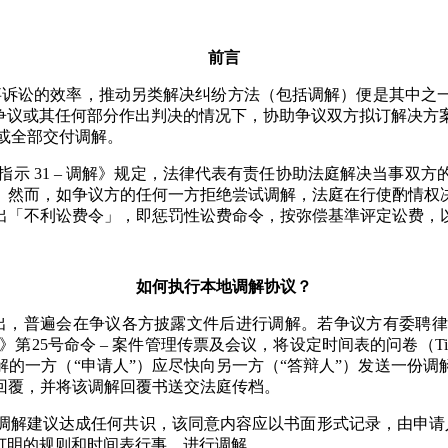
前言
民事诉讼的效率，推动另类解决纠纷方法（包括调解）便是其中之
关争议或其任何部分作出判决的情况下，协助争议双方拟订解决方
争议部分或全部交付调解。
务指示 31 – 调解》规定，法律代表有责任协助法庭解决当事
。然而，如争议方的任何一方拒绝尝试调解，法庭在行使酌情权
出「不利讼费令」，即惩罚性讼费命令，按弥偿基準评定讼费，
如何执行本地调解协议？
出，普遍会在争议各方披露文件后进行调解。若争议方有委聘律
第25号命令 – 案件管理传票及会议，将设定时间表的问卷（Timetab
的一方（“申请人”）应尽快向另一方（“答辩人”）发送一份
回覆，并将该调解回覆书送交法庭传档。
解建议达成任何共识，该同意内容应以书面形式记录，由申请
其中所订明的规则和时间表行事，进行调解。