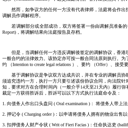
然而，如争议方的任何一方没有代表律师，法庭将会作出指
调解员作调解程序。
若调解部分或全部成功，双方将签署一份由调解员准备的书
Report)，将调解结果向法庭报告及存档。
但是，当调解任何一方违反调解後签定的调解协议，香港现
一般合约的法律效力。该协定亦可按一般合同法原则执行。为
约
（Intention to create legal relations ）、要约 （Off
基于调解协议是争议双方达成共识，并在专业的调解员协助
须追究违约一方，执行一方只要引述该份协议合同，向法院针
知，要求对方在合理时间内（一般介乎
14天至21天内）履行弥
裁定一方获得胜诉后，胜诉可以以下方式执行法庭命令及：
1. 向债务人作出口头盘问 ( Oral examination )： 将
2. 押记令 ( Charging order )：以申请将债务人拥有的物业出
3. 扣押债务人财产令状 ( Writ of Fieri Facias )：任命执达