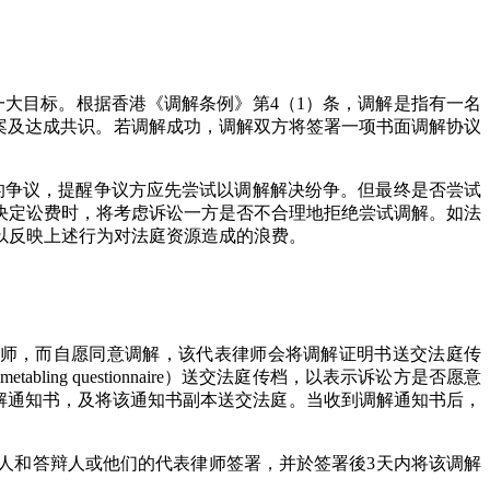
一大目标。根据香港《调解条例》第4（1）条，调解是指有一名
案及达成共识。若调解成功，调解双方将签署一项书面调解协议
双方的争议，提醒争议方应先尝试以调解解决纷争。但最终是否尝试
决定讼费时，将考虑诉讼一方是否不合理地拒绝尝试调解。如法
以反映上述行为对法庭资源造成的浪费。
师，而自愿同意调解，该代表律师会将调解证明书送交法庭传
ling questionnaire）送交法庭传档，以表示诉讼方是否愿意
调解通知书，及将该通知书副本送交法庭。当收到调解通知书后，
人和答辩人或他们的代表律师签署，并於签署後
3天内将该调解