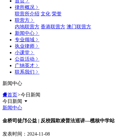
首页
律所概况
联营所介绍
文化
荣誉
联营方
内地联营方
香港联营方
澳门联营方
新闻中心
专业领域
执业律师
小课堂
公益活动
广纳英才
联系我们
新闻中心
首页
>
今日新闻
今日新闻
新闻中心
金桥司徒邝公益 | 反校园欺凌普法巡讲—榄核中学站
发表时间：2024-11-08