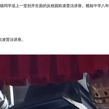
年级同学送上一堂别开生面的反校园欺凌普法讲座。榄核中学八年
园欺凌普法讲座。